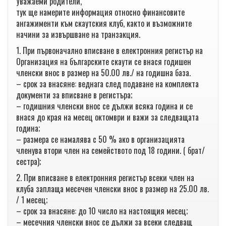
Уважаеми родители,
тук ще намерите информация относно финансовите
ангажименти към скаутския клуб, както и възможните
начини за извършване на транзакция.
1. При първоначално вписване в електронния регистър на
Организация на българските скаути се внася годишен
членски внос в размер на 50.00 лв./ на годишна база.
– срок за внасяне: веднага след подаване на комплекта
документи за вписване в регистъра;
– годишния членски внос се дължи всяка година и се
внася до края на месец октомври и важи за следващата
година;
– размера се намалява с 50 % ако в организацията
членува втори член на семейството под 18 години. ( брат/
сестра);
2. При вписване в електронния регистър всеки член на
клуба заплаща месечен членски внос в размер на 25.00 лв.
/ 1 месец;
– срок за внасяне: до 10 число на настоящия месец;
– месечния членски внос се дължи за всеки следващ