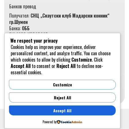
Банков превод
Получател:
СНЦ „Скаутски клуб Мадарски конник“
гр.Шумен
Банка:
ОББ
BIC CODE:
UBBSBGSF
We respect your privacy
IBAN:
BG59UBBS80021032966940
Cookies help us improve your experience, deliver
В полето
основание за превод
въведете ID номерата на
personalized content, and analyze traffic. You can choose
децата/младежите, за които извършвате транзакцията.
which cookies to allow by clicking
Customize
. Click
Accept All
to consent or
Reject All
to decline non-
essential cookies.
Customize
Reject All
Accept All
Powered by
IAMSocial
, a WordPress Theme by
@aicragellebasi