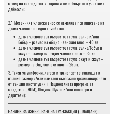
месец на календарната година и не е обвързан с участие в
дейности;
2.1. Месечният членски внос се намалява при вписване на
двама членове от едно семейство:
двама членове във възрастова група вълче и/или
бобър – размер на общия членския внос – 40 лв.
двама членове във възрастова група вълче/бобър и
скаут – размер на общия членски внос – 35 лв.
двама членове във възрастова група скаут и скаут –
размер на общ членски внос – 25 лв.
3. Такси за униформи, лагери и транспорт се заплащат в
пълния размер и/или намален съобразно дофинансирането
от външни институции. ( Националната програма за
младежта ( НПМ), Община Шумен и/или спонсори и
дарители);
НАЧИНИ ЗА ИЗВЪРШВАНЕ НА ТРАНЗАКЦИЯ ( ПЛАЩАНЕ)